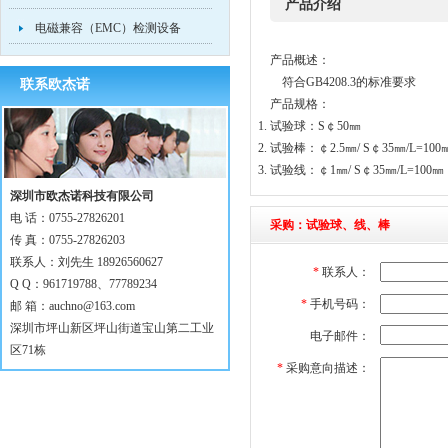
产品介绍
电磁兼容（EMC）检测设备
产品概述：
符合GB4208.3的标准要求
联系欧杰诺
产品规格：
试验球：S￠50㎜
试验棒：￠2.5㎜/ S￠35㎜/L=100
试验线：￠1㎜/ S￠35㎜/L=100㎜
深圳市欧杰诺科技有限公司
电 话：0755-27826201
采购：试验球、线、棒
传 真：0755-27826203
联系人：刘先生 18926560627
*
联系人：
Q Q：961719788、77789234
*
手机号码：
邮 箱：
auchno@163.com
深圳市坪山新区坪山街道宝山第二工业
电子邮件：
区71栋
*
采购意向描述：